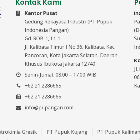
Kontak Kami
P
Kantor Pusat
I
Gedung Rekayasa Industri (PT Pupuk
Pa
Indonesia Pangan)
(D
Gd. ROB-1, Lt. 1
Su
Jl. Kalibata Timur I No.36, Kalibata, Kec.
In
Pancoran, Kota Jakarta Selatan, Daerah
K
Khusus Ibukota Jakarta 12740
Jl
Senin-Jumat: 08.00 – 17.00 WIB
06
+62 21 2286665
Ka
+62 21 2286665
info@pi-pangan.com
trokimia Gresik
PT Pupuk Kujang
PT Pupuk Kaliman