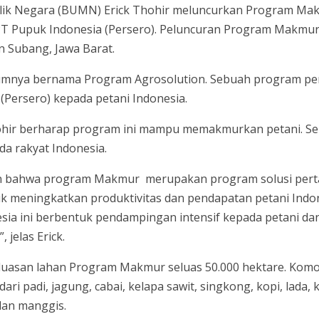
lik Negara (BUMN) Erick Thohir meluncurkan Program Mak
 PT Pupuk Indonesia (Persero). Peluncuran Program Makmu
n Subang, Jawa Barat.
mnya bernama Program Agrosolution. Sebuah program p
(Persero) kepada petani Indonesia.
hir berharap program ini mampu memakmurkan petani. Seb
 rakyat Indonesia.
n bahwa program Makmur merupakan program solusi perta
uk meningkatkan produktivitas dan pendapatan petani Indo
sia ini berbentuk pendampingan intensif kepada petani da
 jelas Erick.
 luasan lahan Program Makmur seluas 50.000 hektare. Komo
ari padi, jagung, cabai, kelapa sawit, singkong, kopi, lada
dan manggis.